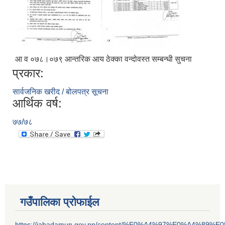
आ व ०७८।०७९ आन्तरिक आय ठेक्का वन्दोवस्त सम्बन्धी सुचना
प्रकार:
सार्वजनिक खरीद / बोलपत्र सूचना
आर्थिक वर्ष:
७७/७८
गउँपालिका प्रोफाईल
https://jahadamun.gov.np/content/%E0%A4%97%E0%A4%89%