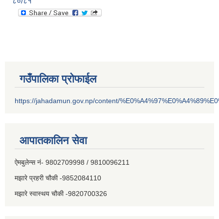
८०/८१
गउँपालिका प्रोफाईल
https://jahadamun.gov.np/content/%E0%A4%97%E0%A4%89%
आपातकालिन सेवा
ऐमबुलेन्स नं- 9802709998 / 9810096211
मझारे प्रहरी चौकी -9852084110
मझारे स्वास्थय चौकी -9820700326