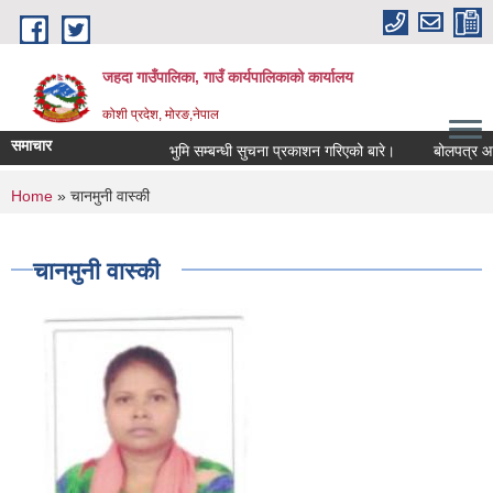
Skip to main content
जहदा गाउँपालिका, गाउँ कार्यपालिकाको कार्यालय
कोशी प्रदेश, मोरङ,नेपाल
समाचार
भुमि सम्बन्धी सुचना प्रकाशन गरिएको बारे।
बोलपत्र आव्ह
You are here
Home
» चानमुनी वास्की
चानमुनी वास्की