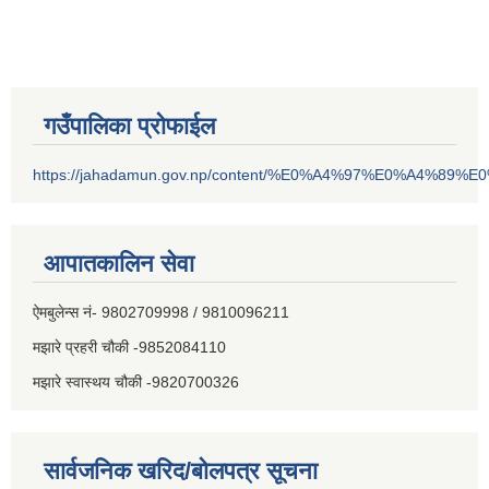
गउँपालिका प्रोफाईल
https://jahadamun.gov.np/content/%E0%A4%97%E0%A4%89%
आपातकालिन सेवा
ऐमबुलेन्स नं- 9802709998 / 9810096211
मझारे प्रहरी चौकी -9852084110
मझारे स्वास्थय चौकी -9820700326
सार्वजनिक खरिद/बोलपत्र सूचना