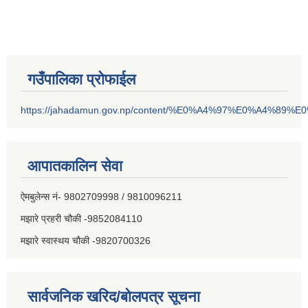
गउँपालिका प्रोफाईल
https://jahadamun.gov.np/content/%E0%A4%97%E0%A4%89%
आपातकालिन सेवा
ऐमबुलेन्स नं- 9802709998 / 9810096211
मझारे प्रहरी चौकी -9852084110
मझारे स्वास्थय चौकी -9820700326
सार्वजनिक खरिद/बोलपत्र सूचना