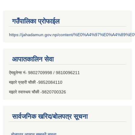
गउँपालिका प्रोफाईल
https://jahadamun.gov.np/content/%E0%A4%97%E0%A4%89%
आपातकालिन सेवा
ऐमबुलेन्स नं- 9802709998 / 9810096211
मझारे प्रहरी चौकी -9852084110
मझारे स्वास्थय चौकी -9820700326
सार्वजनिक खरिद/बोलपत्र सूचना
बोलपत्र आव्हान सम्बन्धी सूचना