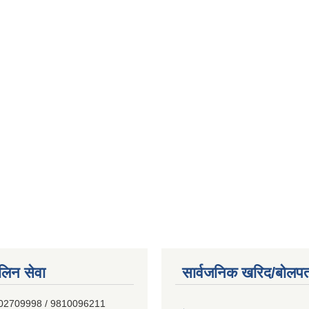
िन सेवा
सार्वजनिक खरिद/बोलपत
E0%A4%81%E0%A4%AA%E0...
- 9802709998 / 9810096211