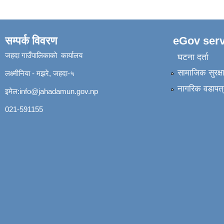
सम्पर्क विवरण
eGov serv
जहदा गाउँपालिकाको कार्यालय
घटना दर्ता
सामाजिक सुरक्ष
लक्ष्मीनिया - मझरे, जहदा-५
नागरिक वडापत्
इमेल:
info@jahadamun.gov.np
021-591155