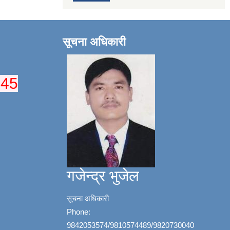
सूचना अधिकारी
045
गजेन्द्र भुजेल
सूचना अधिकारी
Phone:
9842053574/9810574489/9820730040