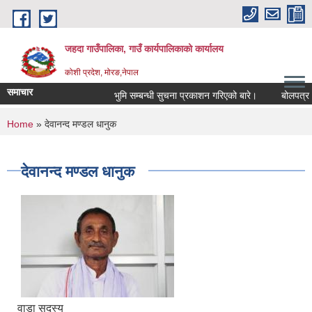
Skip to main content
जहदा गाउँपालिका, गाउँ कार्यपालिकाको कार्यालय
कोशी प्रदेश, मोरङ,नेपाल
समाचार
भुमि सम्बन्धी सुचना प्रकाशन गरिएको बारे।
बोलपत्र आव
You are here
Home
» देवानन्द मण्डल धानुक
देवानन्द मण्डल धानुक
वाडा सदस्य