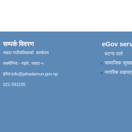
सम्पर्क विवरण
eGov serv
जहदा गाउँपालिकाको कार्यालय
घटना दर्ता
सामाजिक सुरक्ष
लक्ष्मीनिया - मझरे, जहदा-५
नागरिक वडापत्
इमेल:
info@jahadamun.gov.np
021-591155