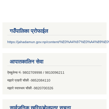
गउँपालिका प्रोफाईल
https://jahadamun.gov.np/content/%E0%A4%97%E0%A4%89%
आपातकालिन सेवा
ऐमबुलेन्स नं- 9802709998 / 9810096211
मझारे प्रहरी चौकी -9852084110
मझारे स्वास्थय चौकी -9820700326
सार्वजनिक खरिद/बोलपत्र सूचना