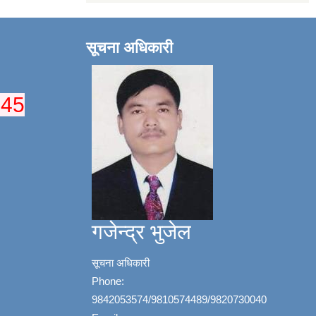
सूचना अधिकारी
045
गजेन्द्र भुजेल
सूचना अधिकारी
Phone:
9842053574/9810574489/9820730040