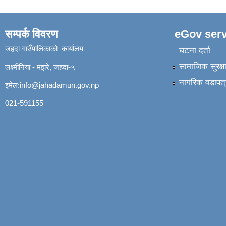
सम्पर्क विवरण
eGov serv
जहदा गाउँपालिकाको कार्यालय
घटना दर्ता
सामाजिक सुरक्ष
लक्ष्मीनिया - मझरे, जहदा-५
नागरिक वडापत्
इमेल:
info@jahadamun.gov.np
021-591155