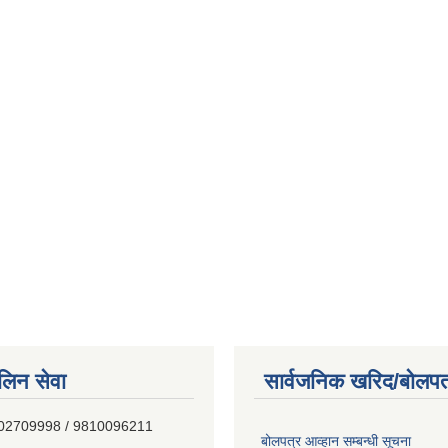
िन सेवा
सार्वजनिक खरिद/बोलपत
E0%A4%81%E0%A4%AA%E0...
- 9802709998 / 9810096211
बोलपत्र आव्हान सम्बन्धी सूचना