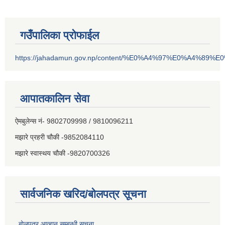
गउँपालिका प्रोफाईल
https://jahadamun.gov.np/content/%E0%A4%97%E0%A4%89%
आपातकालिन सेवा
ऐमबुलेन्स नं- 9802709998 / 9810096211
मझारे प्रहरी चौकी -9852084110
मझारे स्वास्थय चौकी -9820700326
सार्वजनिक खरिद/बोलपत्र सूचना
बोलपत्र आव्हान सम्बन्धी सूचना