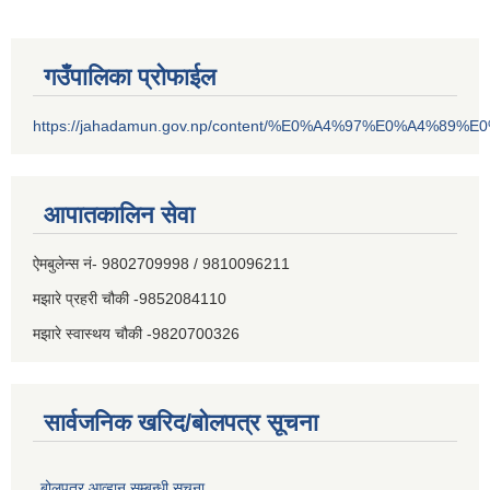
गउँपालिका प्रोफाईल
https://jahadamun.gov.np/content/%E0%A4%97%E0%A4%89%
आपातकालिन सेवा
ऐमबुलेन्स नं- 9802709998 / 9810096211
मझारे प्रहरी चौकी -9852084110
मझारे स्वास्थय चौकी -9820700326
सार्वजनिक खरिद/बोलपत्र सूचना
बोलपत्र आव्हान सम्बन्धी सूचना