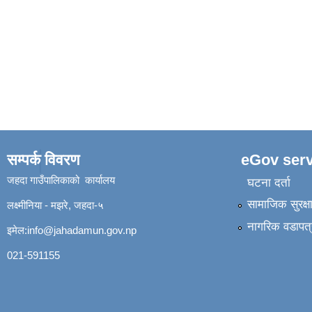
सम्पर्क विवरण
eGov serv
जहदा गाउँपालिकाको कार्यालय
घटना दर्ता
सामाजिक सुरक्ष
लक्ष्मीनिया - मझरे, जहदा-५
नागरिक वडापत्
इमेल:
info@jahadamun.gov.np
021-591155