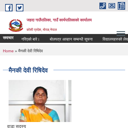
Skip to main content
जहदा गाउँपालिका, गाउँ कार्यपालिकाको कार्यालय
कोशी प्रदेश, मोरङ,नेपाल
समाचार
सुचना प्रकाशन गरिएको बारे।
बोलपत्र आव्हान सम्बन्धी सूचना
विद्यालयहरुको लेखा
You are here
Home
» मैनकी देवी रिषिदेव
मैनकी देवी रिषिदेव
वाडा सदस्य